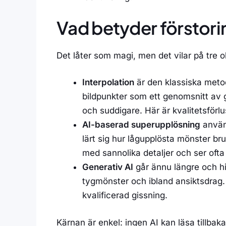
Vad betyder förstorin
Det låter som magi, men det vilar på tre ol
Interpolation
är den klassiska metod
bildpunkter som ett genomsnitt av g
och suddigare. Här är kvalitetsförlu
AI-baserad superupplösning
använd
lärt sig hur lågupplösta mönster br
med sannolika detaljer och ser ofta 
Generativ AI
går ännu längre och hit
tygmönster och ibland ansiktsdrag
kvalificerad gissning.
Kärnan är enkel: ingen AI kan läsa tillbaka