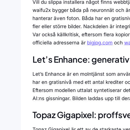
Vill du slippa installera något finns webb
waifu2x bygger båda på neuronnät och är s
hanterar även foton. Båda har en gratisni
fler eller större bilder. Nackdelen är integr
Var också källkritisk, eftersom flera ko
officiella adresserna är
bigjpg.com
och
wa
Let’s Enhance: generativ
Let’s Enhance är en molntjänst som använd
har en gratisnivå med ett antal krediter 
Eftersom modellen uttalat syntetiserar deta
AI:ns gissningar. Bilden laddas upp till d
Topaz Gigapixel: proffsve
Topaz Gigapixel är ett av de starkaste ver