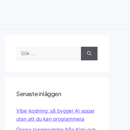
Sök
efter:
Senaste inläggen
Vibe-kodning: så bygger AI appar
utan att du kan programmera
Öppna toppmodeller från Kimi och