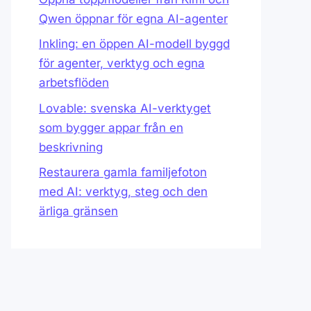
Qwen öppnar för egna AI-agenter
Inkling: en öppen AI-modell byggd
för agenter, verktyg och egna
arbetsflöden
Lovable: svenska AI-verktyget
som bygger appar från en
beskrivning
Restaurera gamla familjefoton
med AI: verktyg, steg och den
ärliga gränsen