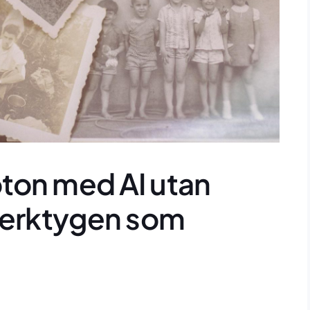
oton med AI utan
 verktygen som