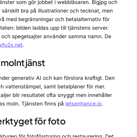
tjänster som gör jobbet i webbläsaren. Bigjpg och
ärskilt bra på illustrationer och tecknat, men
vå med begränsningar och betalalternativ för
iteten: bilden laddas upp till tjänstens server.
pior och spegelsajter använder samma namn. De
ifu2x.net
.
 molntjänst
er generativ AI och kan förstora kraftigt. Den
och vattenstämpel, samt betalplaner för mer.
ljer blir resultatet ofta snyggt men innehåller
eras moln. Tjänsten finns på
letsenhance.io
.
rktyget för foto
ktygen för fotoförstoring och restaurering. Det