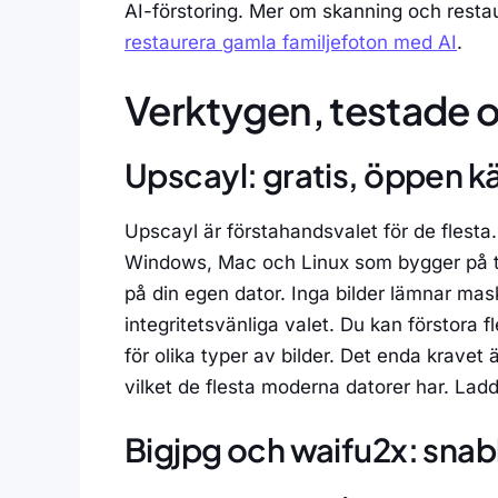
AI-förstoring. Mer om skanning och restau
restaurera gamla familjefoton med AI
.
Verktygen, testade 
Upscayl: gratis, öppen kä
Upscayl är förstahandsvalet för de flesta.
Windows, Mac och Linux som bygger på t
på din egen dator. Inga bilder lämnar maski
integritetsvänliga valet. Du kan förstora 
för olika typer av bilder. Det enda kravet
vilket de flesta moderna datorer har. Lad
Bigjpg och waifu2x: sna