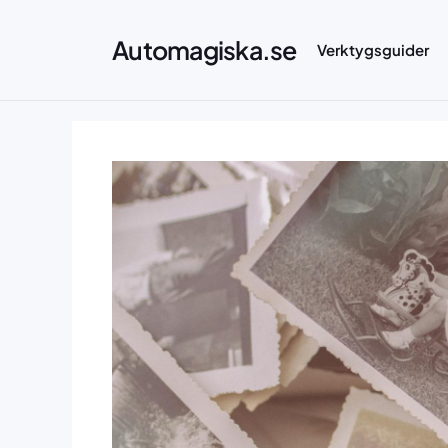
Hoppa
till
Automagiska.se
Verktygsguider
innehåll